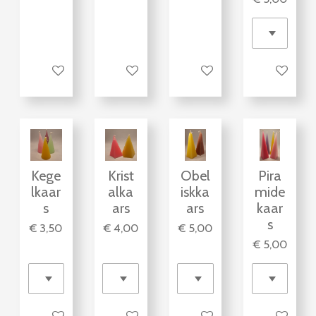
Bekijk details
Bekijk details
Bekijk details
In winkelw
Kege
Krist
Obel
Pira
lkaar
alka
iskka
mide
s
ars
ars
kaar
s
€ 3,50
€ 4,00
€ 5,00
€ 5,00