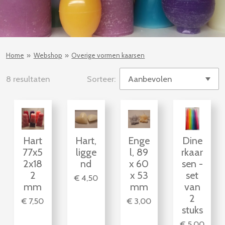
Home
»
Webshop
»
Overige vormen kaarsen
8 resultaten
Sorteer:
Hart
Hart,
Enge
Dine
77x5
ligge
l, 89
rkaar
2x18
nd
x 60
sen -
2
x 53
set
€ 4,50
mm
mm
van
2
€ 7,50
€ 3,00
stuks
€ 5,00