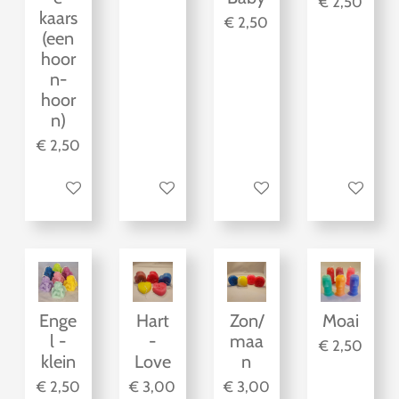
€ 2,50
kaars
€ 2,50
(een
hoor
n-
hoor
n)
€ 2,50
Bekijk details
Bekijk details
Bekijk details
Bekijk detai
Enge
Hart
Zon/
Moai
l -
-
maa
€ 2,50
klein
Love
n
€ 2,50
€ 3,00
€ 3,00