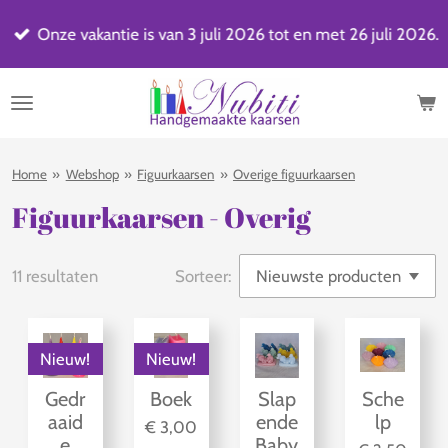
Ga
Onze vakantie is van 3 juli 2026 tot en met 26 juli 2026.
direct
naar
de
hoofdinhoud
Home
»
Webshop
»
Figuurkaarsen
»
Overige figuurkaarsen
Figuurkaarsen - Overig
11 resultaten
Sorteer:
Nieuw!
Nieuw!
Gedr
Boek
Slap
Sche
aaid
ende
lp
€ 3,00
e
Baby