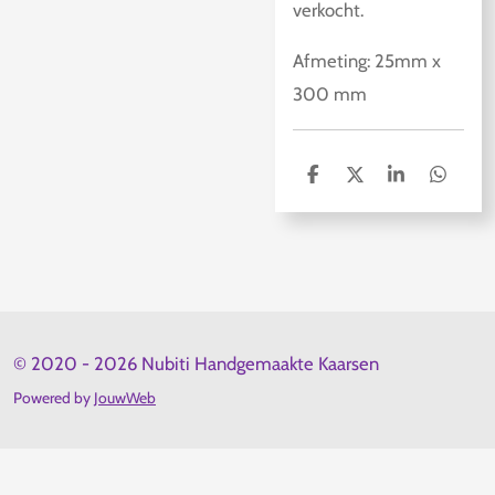
verkocht.
Afmeting: 25mm x
300 mm
D
D
S
D
e
e
h
e
l
e
a
l
e
l
r
e
n
e
n
© 2020 - 2026 Nubiti Handgemaakte Kaarsen
Powered by
JouwWeb