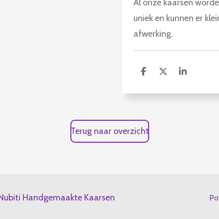
Al onze kaarsen worde
uniek en kunnen er klei
afwerking.
D
D
S
e
e
h
l
e
a
e
l
r
n
e
Terug naar overzicht
Nubiti Handgemaakte Kaarsen
Po