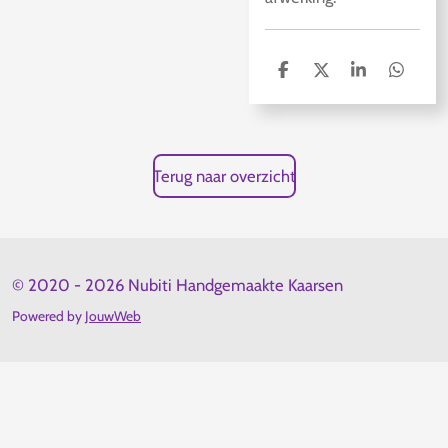
D
D
S
D
e
e
h
e
l
e
a
l
e
l
r
e
n
e
n
Terug naar overzicht
© 2020 - 2026 Nubiti Handgemaakte Kaarsen
Powered by
JouwWeb