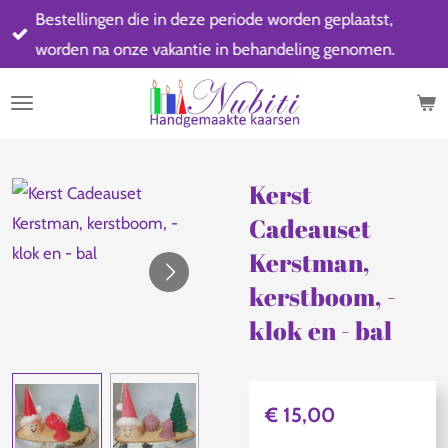
Bestellingen die in deze periode worden geplaatst,
Ga
worden na onze vakantie in behandeling genomen.
direct
naar
de
hoofdinhoud
Kerst
Cadeauset
Kerstman,
kerstboom, -
klok en - bal
€ 15,00