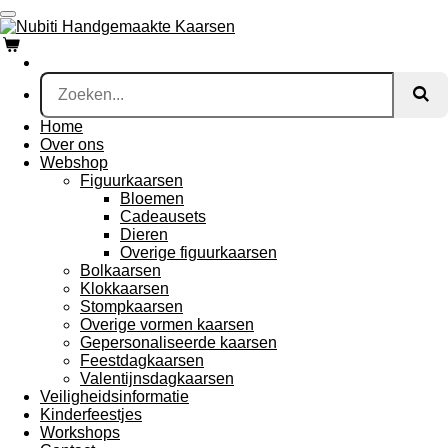
Ga
direct
naar
de
hoofdinhoud
Home
Over ons
Webshop
Figuurkaarsen
Bloemen
Cadeausets
Dieren
Overige figuurkaarsen
Bolkaarsen
Klokkaarsen
Stompkaarsen
Overige vormen kaarsen
Gepersonaliseerde kaarsen
Feestdagkaarsen
Valentijnsdagkaarsen
Veiligheidsinformatie
Kinderfeestjes
Workshops