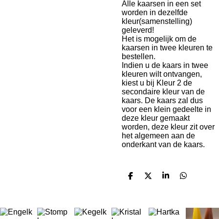
Alle kaarsen in een set
worden in dezelfde
kleur(samenstelling)
geleverd!
Het is mogelijk om de
kaarsen in twee kleuren te
bestellen.
Indien u de kaars in twee
kleuren wilt ontvangen,
kiest u bij Kleur 2 de
secondaire kleur van de
kaars. De kaars zal dus
voor een klein gedeelte in
deze kleur gemaakt
worden, deze kleur zit over
het algemeen aan de
onderkant van de kaars.
D
D
S
D
e
e
h
e
l
e
a
l
e
l
r
e
n
e
n