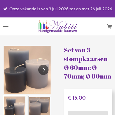
Ga
Onze vakantie is van 3 juli 2026 tot en met 26 juli 2026.
direct
naar
de
hoofdinhoud
Set van 3
stompkaarsen
Ø 60mm; Ø
70mm; Ø 80mm
€ 15,00