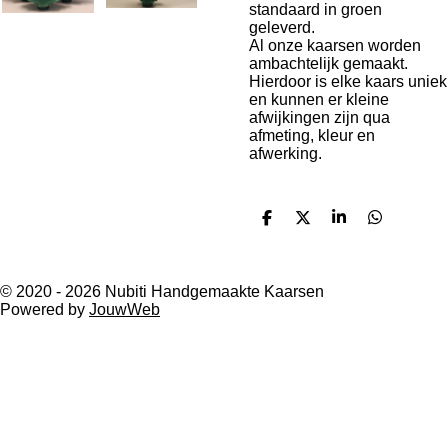
standaard in groen
geleverd.
Al onze kaarsen worden
ambachtelijk gemaakt.
Hierdoor is elke kaars uniek
en kunnen er kleine
afwijkingen zijn qua
afmeting, kleur en
afwerking.
D
D
S
D
e
e
h
e
l
e
a
l
e
l
r
e
n
e
n
© 2020 - 2026 Nubiti Handgemaakte Kaarsen
Powered by
JouwWeb