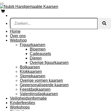
Ga
direct
naar
de
hoofdinhoud
Home
Over ons
Webshop
Figuurkaarsen
Bloemen
Cadeausets
Dieren
Overige figuurkaarsen
Bolkaarsen
Klokkaarsen
Stompkaarsen
Overige vormen kaarsen
Gepersonaliseerde kaarsen
Feestdagkaarsen
Valentijnsdagkaarsen
Veiligheidsinformatie
Kinderfeestjes
Workshops