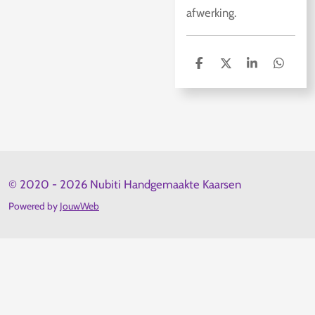
afwerking.
D
D
S
D
e
e
h
e
l
e
a
l
e
l
r
e
n
e
n
© 2020 - 2026 Nubiti Handgemaakte Kaarsen
Powered by
JouwWeb