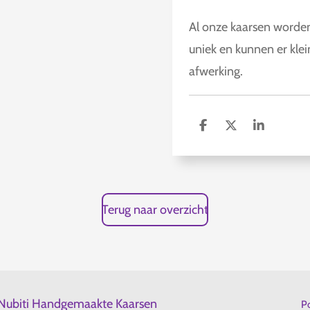
Al onze kaarsen worden
uniek en kunnen er klei
afwerking.
D
D
S
e
e
h
l
e
a
e
l
r
n
e
Terug naar overzicht
Nubiti Handgemaakte Kaarsen
P